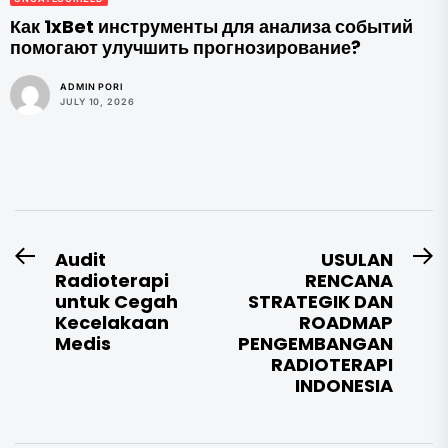
Как 1xBet инструменты для анализа событий
помогают улучшить прогнозирование?
ADMIN PORI
JULY 10, 2026
Post
Audit
USULAN
Previous
N
Radioterapi
RENCANA
navigation
post:
po
untuk Cegah
STRATEGIK DAN
Kecelakaan
ROADMAP
Medis
PENGEMBANGAN
RADIOTERAPI
INDONESIA